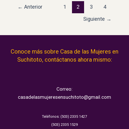
←
Anterior
1
2
3
4
Siguiente
→
Conoce más sobre Casa de las Mujeres en
Suchitoto, contáctanos ahora mismo:
Correo:
casadelasmujeresensuchitoto@gmail.com
Teléfonos: (503) 2335 1427
(503) 2335 1529