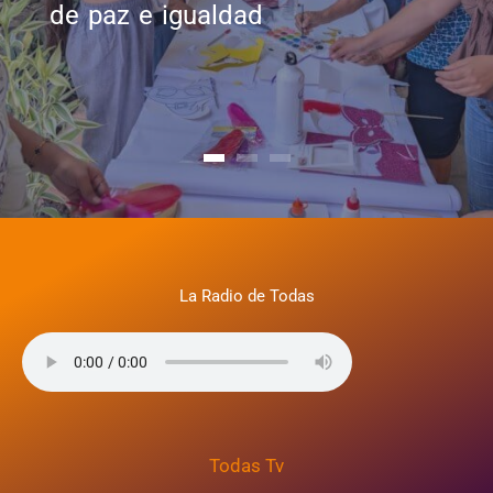
de paz e igualdad
nativas en Suchito
de paz e igualdad
 y hombres dentro
entre mujeres y h
del hogar
La Radio de Todas
Todas Tv