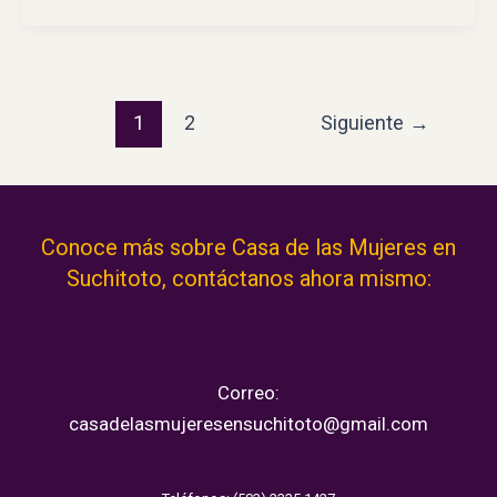
1
2
Siguiente
→
Conoce más sobre Casa de las Mujeres en
Suchitoto, contáctanos ahora mismo:
Correo:
casadelasmujeresensuchitoto@gmail.com