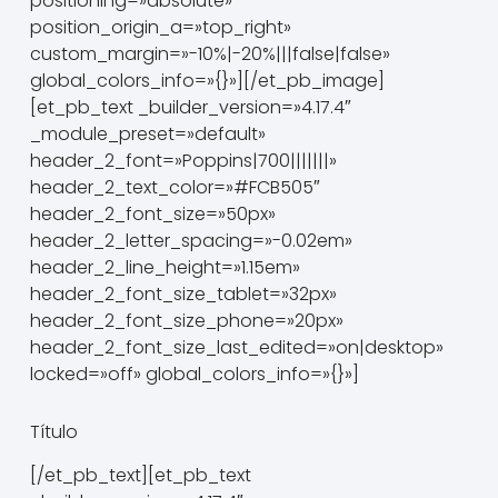
positioning=»absolute»
position_origin_a=»top_right»
custom_margin=»-10%|-20%|||false|false»
global_colors_info=»{}»][/et_pb_image]
[et_pb_text _builder_version=»4.17.4″
_module_preset=»default»
header_2_font=»Poppins|700|||||||»
header_2_text_color=»#FCB505″
header_2_font_size=»50px»
header_2_letter_spacing=»-0.02em»
header_2_line_height=»1.15em»
header_2_font_size_tablet=»32px»
header_2_font_size_phone=»20px»
header_2_font_size_last_edited=»on|desktop»
locked=»off» global_colors_info=»{}»]
Título
[/et_pb_text][et_pb_text