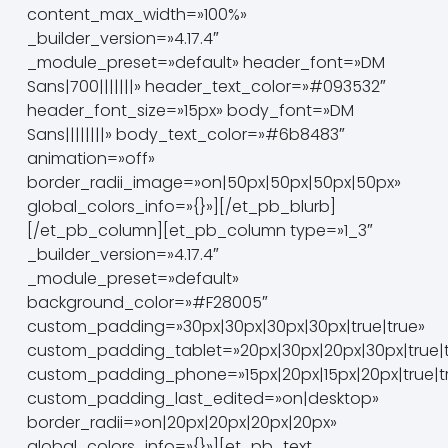
content_max_width=»100%»
_builder_version=»4.17.4″
_module_preset=»default» header_font=»DM
Sans|700|||||||» header_text_color=»#093532″
header_font_size=»15px» body_font=»DM
Sans||||||||» body_text_color=»#6b8483″
animation=»off»
border_radii_image=»on|50px|50px|50px|50px»
global_colors_info=»{}»][/et_pb_blurb]
[/et_pb_column][et_pb_column type=»1_3″
_builder_version=»4.17.4″
_module_preset=»default»
background_color=»#F28005″
custom_padding=»30px|30px|30px|30px|true|true»
custom_padding_tablet=»20px|30px|20px|30px|true|t
custom_padding_phone=»15px|20px|15px|20px|true|t
custom_padding_last_edited=»on|desktop»
border_radii=»on|20px|20px|20px|20px»
global_colors_info=»{}»][et_pb_text