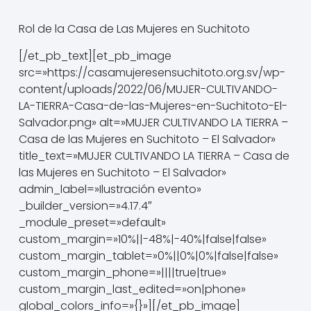
Rol de la Casa de Las Mujeres en Suchitoto
[/et_pb_text][et_pb_image
src=»https://casamujeresensuchitoto.org.sv/wp-
content/uploads/2022/06/MUJER-CULTIVANDO-
LA-TIERRA-Casa-de-las-Mujeres-en-Suchitoto-El-
Salvador.png» alt=»MUJER CULTIVANDO LA TIERRA –
Casa de las Mujeres en Suchitoto – El Salvador»
title_text=»MUJER CULTIVANDO LA TIERRA – Casa de
las Mujeres en Suchitoto – El Salvador»
admin_label=»Ilustración evento»
_builder_version=»4.17.4″
_module_preset=»default»
custom_margin=»10%||-48%|-40%|false|false»
custom_margin_tablet=»0%||0%|0%|false|false»
custom_margin_phone=»||||true|true»
custom_margin_last_edited=»on|phone»
global_colors_info=»{}»][/et_pb_image]