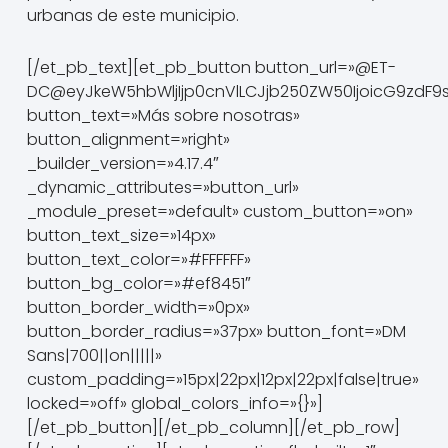
urbanas de este municipio.
[/et_pb_text][et_pb_button button_url=»@ET-
DC@eyJkeW5hbWljIjp0cnVlLCJjb250ZW50IjoicG9zdF9
button_text=»Más sobre nosotras»
button_alignment=»right»
_builder_version=»4.17.4″
_dynamic_attributes=»button_url»
_module_preset=»default» custom_button=»on»
button_text_size=»14px»
button_text_color=»#FFFFFF»
button_bg_color=»#ef8451″
button_border_width=»0px»
button_border_radius=»37px» button_font=»DM
Sans|700||on|||||»
custom_padding=»15px|22px|12px|22px|false|true»
locked=»off» global_colors_info=»{}»]
[/et_pb_button][/et_pb_column][/et_pb_row]