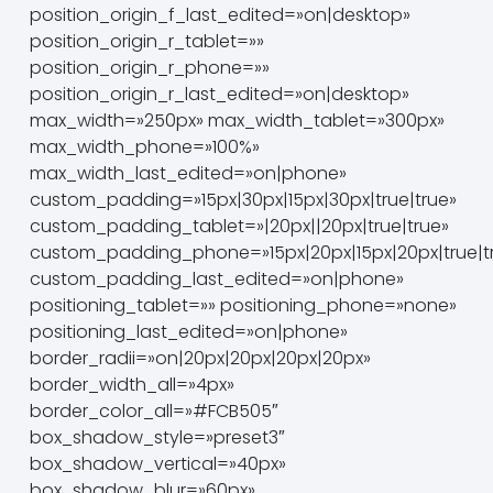
position_origin_f_last_edited=»on|desktop»
position_origin_r_tablet=»»
position_origin_r_phone=»»
position_origin_r_last_edited=»on|desktop»
max_width=»250px» max_width_tablet=»300px»
max_width_phone=»100%»
max_width_last_edited=»on|phone»
custom_padding=»15px|30px|15px|30px|true|true»
custom_padding_tablet=»|20px||20px|true|true»
custom_padding_phone=»15px|20px|15px|20px|true|t
custom_padding_last_edited=»on|phone»
positioning_tablet=»» positioning_phone=»none»
positioning_last_edited=»on|phone»
border_radii=»on|20px|20px|20px|20px»
border_width_all=»4px»
border_color_all=»#FCB505″
box_shadow_style=»preset3″
box_shadow_vertical=»40px»
box_shadow_blur=»60px»