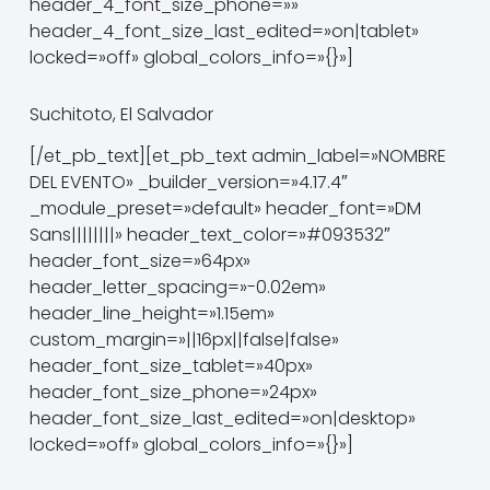
header_4_font_size_phone=»»
header_4_font_size_last_edited=»on|tablet»
locked=»off» global_colors_info=»{}»]
Suchitoto, El Salvador
[/et_pb_text][et_pb_text admin_label=»NOMBRE
DEL EVENTO» _builder_version=»4.17.4″
_module_preset=»default» header_font=»DM
Sans||||||||» header_text_color=»#093532″
header_font_size=»64px»
header_letter_spacing=»-0.02em»
header_line_height=»1.15em»
custom_margin=»||16px||false|false»
header_font_size_tablet=»40px»
header_font_size_phone=»24px»
header_font_size_last_edited=»on|desktop»
locked=»off» global_colors_info=»{}»]