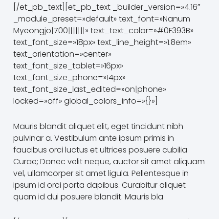
[/et_pb_text][et_pb_text _builder_version=»4.16″
_module_preset=»default» text_font=»Nanum
Myeongjo|700|||||||» text_text_color=»#0F393B»
text_font_size=»18px» text_line_height=»1.8em»
text_orientation=»center»
text_font_size_tablet=»16px»
text_font_size_phone=»14px»
text_font_size_last_edited=»on|phone»
locked=»off» global_colors_info=»{}»]
Mauris blandit aliquet elit, eget tincidunt nibh
pulvinar a. Vestibulum ante ipsum primis in
faucibus orci luctus et ultrices posuere cubilia
Curae; Donec velit neque, auctor sit amet aliquam
vel, ullamcorper sit amet ligula. Pellentesque in
ipsum id orci porta dapibus. Curabitur aliquet
quam id dui posuere blandit. Mauris bla