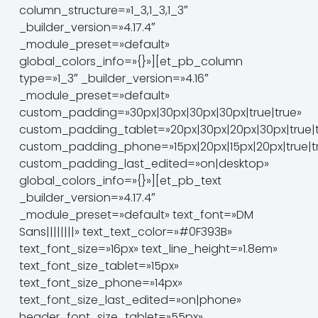
column_structure=»1_3,1_3,1_3″
_builder_version=»4.17.4″
_module_preset=»default»
global_colors_info=»{}»][et_pb_column
type=»1_3″ _builder_version=»4.16″
_module_preset=»default»
custom_padding=»30px|30px|30px|30px|true|true»
custom_padding_tablet=»20px|30px|20px|30px|true|t
custom_padding_phone=»15px|20px|15px|20px|true|t
custom_padding_last_edited=»on|desktop»
global_colors_info=»{}»][et_pb_text
_builder_version=»4.17.4″
_module_preset=»default» text_font=»DM
Sans||||||||» text_text_color=»#0F393B»
text_font_size=»16px» text_line_height=»1.8em»
text_font_size_tablet=»15px»
text_font_size_phone=»14px»
text_font_size_last_edited=»on|phone»
header_font_size_tablet=»55px»