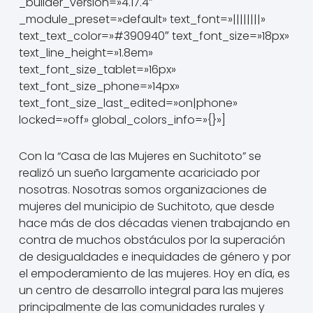
_builder_version=»4.17.4″
_module_preset=»default» text_font=»||||||||»
text_text_color=»#390940″ text_font_size=»18px»
text_line_height=»1.8em»
text_font_size_tablet=»16px»
text_font_size_phone=»14px»
text_font_size_last_edited=»on|phone»
locked=»off» global_colors_info=»{}»]
Con la “Casa de las Mujeres en Suchitoto” se
realizó un sueño largamente acariciado por
nosotras. Nosotras somos organizaciones de
mujeres del municipio de Suchitoto, que desde
hace más de dos décadas vienen trabajando en
contra de muchos obstáculos por la superación
de desigualdades e inequidades de género y por
el empoderamiento de las mujeres. Hoy en día, es
un centro de desarrollo integral para las mujeres
principalmente de las comunidades rurales y