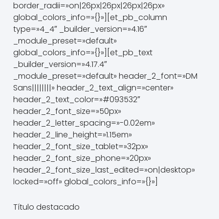
border_radii=»on|26px|26px|26px|26px»
global_colors_info=»{}»][et_pb_column
type=»4_4″ _builder_version=»4.16″
_module_preset=»default»
global_colors_info=»{}»][et_pb_text
_builder_version=»4.17.4″
_module_preset=»default» header_2_font=»DM
Sans||||||||» header_2_text_align=»center»
header_2_text_color=»#093532″
header_2_font_size=»50px»
header_2_letter_spacing=»-0.02em»
header_2_line_height=»1.15em»
header_2_font_size_tablet=»32px»
header_2_font_size_phone=»20px»
header_2_font_size_last_edited=»on|desktop»
locked=»off» global_colors_info=»{}»]
Título destacado