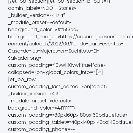
[/et_pb_section][et_pb_section fb_built=»1″
admin_label=»NGO – Stories»
_builder_version=»4.17.4″
_module_preset=»default»
background_color=»#f5f3ee»
background_image=»https://casamujeresensuchitot
content/uploads/2022/06/Fondo-para-eventos-
Casa-de-las-Mujeres-en-Suchitoto-El-
Salvador.png»
custom_padding=»10vw||10vw||true|false»
collapsed=»on» global_colors_info=»{}»]
[et_pb_row
custom_padding_last_edited=»on|tablet»
_builder_version=»4.16″
_module_preset=»default»
background_color=»#FFFFFF»
custom_padding=»80px|60px|80px|60px|true|true»
custom_padding_tablet=»40px|40px|40px|40px|true|
custom_padding_phone=»»