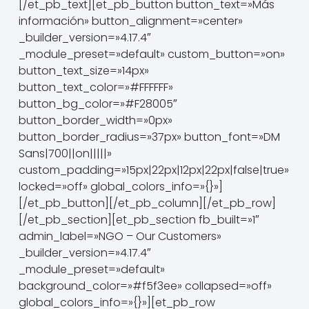
[/et_pb_text][et_pb_button button_text=»Más
información» button_alignment=»center»
_builder_version=»4.17.4″
_module_preset=»default» custom_button=»on»
button_text_size=»14px»
button_text_color=»#FFFFFF»
button_bg_color=»#F28005″
button_border_width=»0px»
button_border_radius=»37px» button_font=»DM
Sans|700||on|||||»
custom_padding=»15px|22px|12px|22px|false|true»
locked=»off» global_colors_info=»{}»]
[/et_pb_button][/et_pb_column][/et_pb_row]
[/et_pb_section][et_pb_section fb_built=»1″
admin_label=»NGO – Our Customers»
_builder_version=»4.17.4″
_module_preset=»default»
background_color=»#f5f3ee» collapsed=»off»
global_colors_info=»{}»][et_pb_row