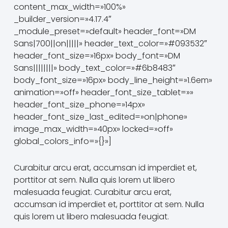
content_max_width=»100%»
_builder_version=»4.17.4″
_module_preset=»default» header_font=»DM
Sans|700||on|||||» header_text_color=»#093532″
header_font_size=»16px» body_font=»DM
Sans||||||||» body_text_color=»#6b8483″
body_font_size=»16px» body_line_height=»1.6em»
animation=»off» header_font_size_tablet=»»
header_font_size_phone=»14px»
header_font_size_last_edited=»on|phone»
image_max_width=»40px» locked=»off»
global_colors_info=»{}»]
Curabitur arcu erat, accumsan id imperdiet et,
porttitor at sem. Nulla quis lorem ut libero
malesuada feugiat. Curabitur arcu erat,
accumsan id imperdiet et, porttitor at sem. Nulla
quis lorem ut libero malesuada feugiat.