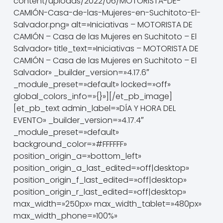
content/uploads/2022/06/MOTORISTA-DE-
CAMIÓN-Casa-de-las-Mujeres-en-Suchitoto-El-
Salvador.png» alt=»Iniciativas – MOTORISTA DE
CAMIÓN – Casa de las Mujeres en Suchitoto – El
Salvador» title_text=»Iniciativas – MOTORISTA DE
CAMIÓN – Casa de las Mujeres en Suchitoto – El
Salvador» _builder_version=»4.17.6″
_module_preset=»default» locked=»off»
global_colors_info=»{}»][/et_pb_image]
[et_pb_text admin_label=»DÍA Y HORA DEL
EVENTO» _builder_version=»4.17.4″
_module_preset=»default»
background_color=»#FFFFFF»
position_origin_a=»bottom_left»
position_origin_a_last_edited=»off|desktop»
position_origin_f_last_edited=»off|desktop»
position_origin_r_last_edited=»off|desktop»
max_width=»250px» max_width_tablet=»480px»
max_width_phone=»100%»