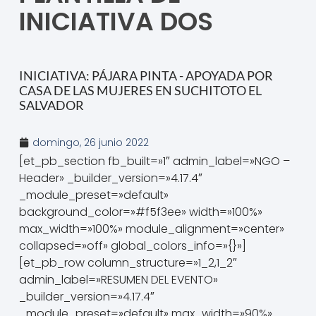
INICIATIVA DOS
INICIATIVA: PÁJARA PINTA - APOYADA POR
CASA DE LAS MUJERES EN SUCHITOTO EL
SALVADOR
domingo, 26 junio 2022
[et_pb_section fb_built=»1″ admin_label=»NGO –
Header» _builder_version=»4.17.4″
_module_preset=»default»
background_color=»#f5f3ee» width=»100%»
max_width=»100%» module_alignment=»center»
collapsed=»off» global_colors_info=»{}»]
[et_pb_row column_structure=»1_2,1_2″
admin_label=»RESUMEN DEL EVENTO»
_builder_version=»4.17.4″
_module_preset=»default» max_width=»90%»