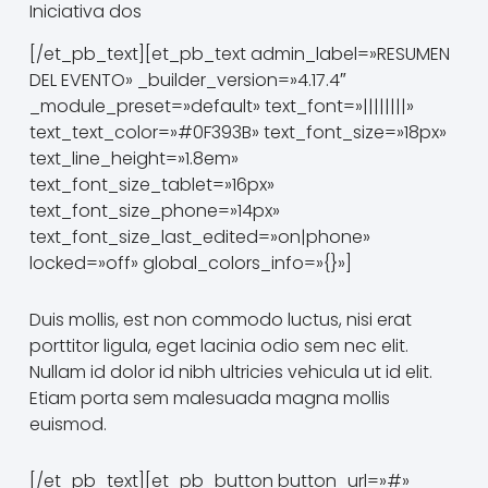
Iniciativa dos
[/et_pb_text][et_pb_text admin_label=»RESUMEN
DEL EVENTO» _builder_version=»4.17.4″
_module_preset=»default» text_font=»||||||||»
text_text_color=»#0F393B» text_font_size=»18px»
text_line_height=»1.8em»
text_font_size_tablet=»16px»
text_font_size_phone=»14px»
text_font_size_last_edited=»on|phone»
locked=»off» global_colors_info=»{}»]
Duis mollis, est non commodo luctus, nisi erat
porttitor ligula, eget lacinia odio sem nec elit.
Nullam id dolor id nibh ultricies vehicula ut id elit.
Etiam porta sem malesuada magna mollis
euismod.
[/et_pb_text][et_pb_button button_url=»#»