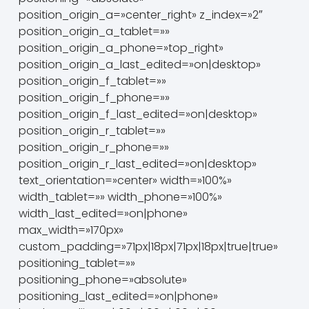
position_origin_a=»center_right» z_index=»2″
position_origin_a_tablet=»»
position_origin_a_phone=»top_right»
position_origin_a_last_edited=»on|desktop»
position_origin_f_tablet=»»
position_origin_f_phone=»»
position_origin_f_last_edited=»on|desktop»
position_origin_r_tablet=»»
position_origin_r_phone=»»
position_origin_r_last_edited=»on|desktop»
text_orientation=»center» width=»100%»
width_tablet=»» width_phone=»100%»
width_last_edited=»on|phone»
max_width=»170px»
custom_padding=»71px|18px|71px|18px|true|true»
positioning_tablet=»»
positioning_phone=»absolute»
positioning_last_edited=»on|phone»