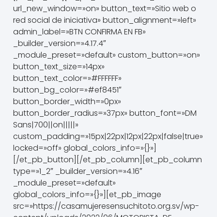
url_new_window=»on» button_text=»Sitio web o
red social de iniciativa» button_alignment=»left»
admin_label=»BTN CONFIRMA EN FB»
_builder_version=»4.17.4″
_module_preset=»default» custom_button=»on»
button_text_size=»14px»
button_text_color=»#FFFFFF»
button_bg_color=»#ef8451″
button_border_width=»0px»
button_border_radius=»37px» button_font=»DM
Sans|700||on|||||»
custom_padding=»15px|22px|12px|22px|false|true»
locked=»off» global_colors_info=»{}»]
[/et_pb_button][/et_pb_column][et_pb_column
type=»1_2″ _builder_version=»4.16″
_module_preset=»default»
global_colors_info=»{}»][et_pb_image
src=»https://casamujeresensuchitoto.org.sv/wp-