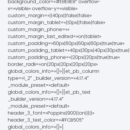
background_color=»#E8E8E8″ overflow-
x=»visible» overflow-y=»visible»
custom_margin=»||40px||false|false»
custom_margin_tablet=»||0px||false|false»
custom_margin_phone=»»
custom_margin_last_edited=»on|tablet»
custom_padding=»60px|60px|60px|60px|true|true»
custom_padding_tablet=»40px|30px|40px|30px|true|
custom_padding_phone=»|20px||20px|true|true»
border_radii=»on|20px|20px|20px|20px»
global_colors_info=»{}»][et_pb_column
type=»1_2″ _builder_version=»4.17.4″
_module_preset=»default»
global_colors_info=»{}»][et_pb_text
_builder_version=»4.17.4″
_module_preset=»default»
header_3_font=»Poppins|900||on|||||»
header_3_text_color=»#FCB505″
global_colors_info=»{}»]