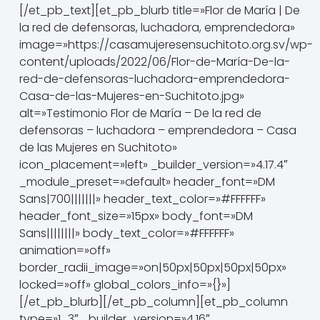
[/et_pb_text][et_pb_blurb title=»Flor de María | De
la red de defensoras, luchadora, emprendedora»
image=»https://casamujeresensuchitoto.org.sv/wp-
content/uploads/2022/06/Flor-de-María-De-la-
red-de-defensoras-luchadora-emprendedora-
Casa-de-las-Mujeres-en-Suchitoto.jpg»
alt=»Testimonio Flor de María – De la red de
defensoras – luchadora – emprendedora – Casa
de las Mujeres en Suchitoto»
icon_placement=»left» _builder_version=»4.17.4″
_module_preset=»default» header_font=»DM
Sans|700|||||||» header_text_color=»#FFFFFF»
header_font_size=»15px» body_font=»DM
Sans||||||||» body_text_color=»#FFFFFF»
animation=»off»
border_radii_image=»on|50px|50px|50px|50px»
locked=»off» global_colors_info=»{}»]
[/et_pb_blurb][/et_pb_column][et_pb_column
type=»1_3″ _builder_version=»4.16″