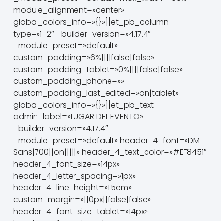
module_alignment=»center»
global_colors_info=»{}»][et_pb_column
type=»1_2″ _builder_version=»4.17.4″
_module_preset=»default»
custom_padding=»6%||||false|false»
custom_padding_tablet=»0%||||false|false»
custom_padding_phone=»»
custom_padding_last_edited=»on|tablet»
global_colors_info=»{}»][et_pb_text
admin_label=»LUGAR DEL EVENTO»
_builder_version=»4.17.4″
_module_preset=»default» header_4_font=»DM
Sans|700||on|||||» header_4_text_color=»#EF8451″
header_4_font_size=»14px»
header_4_letter_spacing=»1px»
header_4_line_height=»1.5em»
custom_margin=»||0px||false|false»
header_4_font_size_tablet=»14px»