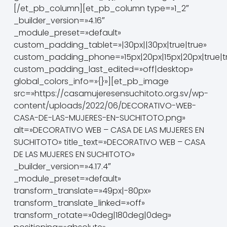
[/et_pb_column][et_pb_column type=»1_2″
_builder_version=»4.16″
_module_preset=»default»
custom_padding_tablet=»|30px||30px|true|true»
custom_padding_phone=»15px|20px|15px|20px|true|t
custom_padding_last_edited=»off|desktop»
global_colors_info=»{}»][et_pb_image
src=»https://casamujeresensuchitoto.org.sv/wp-
content/uploads/2022/06/DECORATIVO-WEB-
CASA-DE-LAS-MUJERES-EN-SUCHITOTO.png»
alt=»DECORATIVO WEB – CASA DE LAS MUJERES EN
SUCHITOTO» title_text=»DECORATIVO WEB – CASA
DE LAS MUJERES EN SUCHITOTO»
_builder_version=»4.17.4″
_module_preset=»default»
transform_translate=»49px|-80px»
transform_translate_linked=»off»
transform_rotate=»0deg|180deg|0deg»