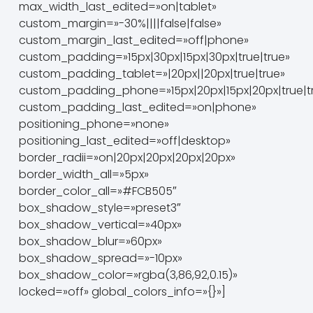
max_width_last_edited=»on|tablet»
custom_margin=»-30%||||false|false»
custom_margin_last_edited=»off|phone»
custom_padding=»15px|30px|15px|30px|true|true»
custom_padding_tablet=»|20px||20px|true|true»
custom_padding_phone=»15px|20px|15px|20px|true|t
custom_padding_last_edited=»on|phone»
positioning_phone=»none»
positioning_last_edited=»off|desktop»
border_radii=»on|20px|20px|20px|20px»
border_width_all=»5px»
border_color_all=»#FCB505″
box_shadow_style=»preset3″
box_shadow_vertical=»40px»
box_shadow_blur=»60px»
box_shadow_spread=»-10px»
box_shadow_color=»rgba(3,86,92,0.15)»
locked=»off» global_colors_info=»{}»]