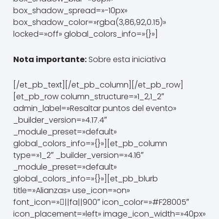
box_shadow_spread=»-10px»
box_shadow_color=»rgba(3,86,92,0.15)»
locked=»off» global_colors_info=»{}»]
Nota importante:
Sobre esta iniciativa
[/et_pb_text][/et_pb_column][/et_pb_row]
[et_pb_row column_structure=»1_2,1_2″
admin_label=»Resaltar puntos del evento»
_builder_version=»4.17.4″
_module_preset=»default»
global_colors_info=»{}»][et_pb_column
type=»1_2″ _builder_version=»4.16″
_module_preset=»default»
global_colors_info=»{}»][et_pb_blurb
title=»Alianzas» use_icon=»on»
font_icon=»||fa||900″ icon_color=»#F28005″
icon_placement=»left» image_icon_width=»40px»