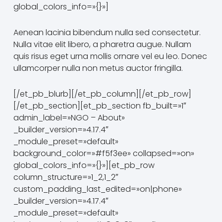
global_colors_info=»{}»]
Aenean lacinia bibendum nulla sed consectetur.
Nulla vitae elit libero, a pharetra augue. Nullam
quis risus eget urna mollis ornare vel eu leo. Donec
ullamcorper nulla non metus auctor fringilla.
[/et_pb_blurb][/et_pb_column][/et_pb_row]
[/et_pb_section][et_pb_section fb_built=»1″
admin_label=»NGO – About»
_builder_version=»4.17.4″
_module_preset=»default»
background_color=»#f5f3ee» collapsed=»on»
global_colors_info=»{}»][et_pb_row
column_structure=»1_2,1_2″
custom_padding_last_edited=»on|phone»
_builder_version=»4.17.4″
_module_preset=»default»