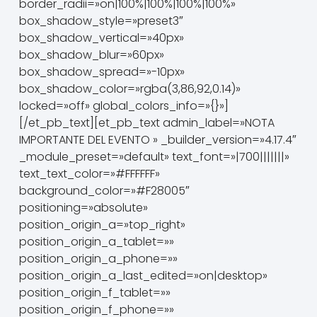
border_radii=»on|100%|100%|100%|100%»
box_shadow_style=»preset3″
box_shadow_vertical=»40px»
box_shadow_blur=»60px»
box_shadow_spread=»-10px»
box_shadow_color=»rgba(3,86,92,0.14)»
locked=»off» global_colors_info=»{}»]
[/et_pb_text][et_pb_text admin_label=»NOTA
IMPORTANTE DEL EVENTO » _builder_version=»4.17.4″
_module_preset=»default» text_font=»|700|||||||»
text_text_color=»#FFFFFF»
background_color=»#F28005″
positioning=»absolute»
position_origin_a=»top_right»
position_origin_a_tablet=»»
position_origin_a_phone=»»
position_origin_a_last_edited=»on|desktop»
position_origin_f_tablet=»»
position_origin_f_phone=»»