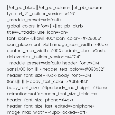
[/et_pb_blurb][/et_pb_column][et_pb_column
type=»1_2″ _builder_version=»4.16″
_module_preset=»default»
global_colors_info=»{}»][et_pb_blurb
title=»Entrada» use_icon=»on»
font_icon=»||divi||400″ icon_color=»#F28005″
icon_placement=»left» image_icon_width=»40px»
content_max_width=»100%» admin_label=»Costo
del evento» _builder_version=»4.17.4″
_module_preset=»default» header_font=»DM
Sans|700||on|||||» header_text_color=»#093532″
header_font_size=»16px» body_font=»DM
Sans||||||||» body_text_color=»#6b8483″
body_font_size=»16px» body_line_height=»1.6em»
animation=»off» header_font_size_tablet=»»
header_font_size_phone=»14px»
header_font_size_last_edited=»on|phone»
image_max_width=»40px» locked=»off»