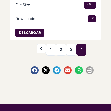
5 MB
File Size
10
Downloads
DESCARGAR
1
2
3
4