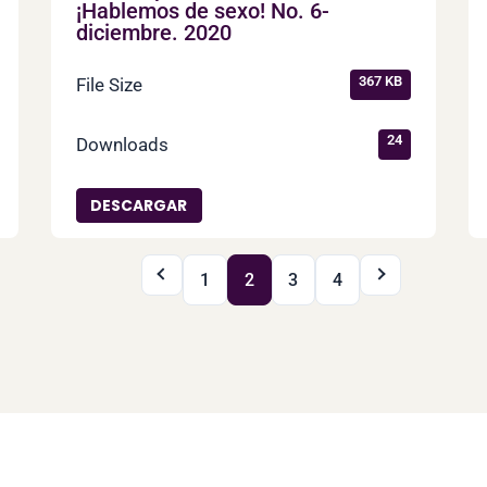
¡Hablemos de sexo! No. 6-
diciembre. 2020
367 KB
File Size
24
Downloads
DESCARGAR
1
2
3
4