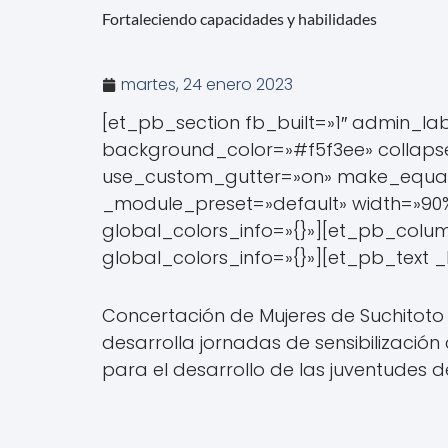
Fortaleciendo capacidades y habilidades
martes, 24 enero 2023
[et_pb_section fb_built=»1″ admin_la
background_color=»#f5f3ee» collapse
use_custom_gutter=»on» make_equal=
_module_preset=»default» width=»90
global_colors_info=»{}»][et_pb_colum
global_colors_info=»{}»][et_pb_text _
Concertación de Mujeres de Suchitot
desarrolla jornadas de sensibilizació
para el desarrollo de las juventudes d