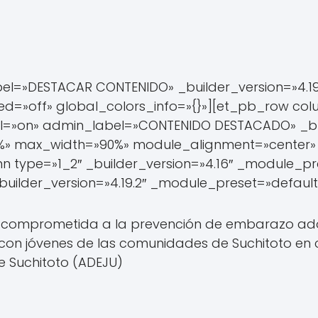
bel=»DESTACAR CONTENIDO» _builder_version=»4.1
d=»off» global_colors_info=»{}»][et_pb_row colu
»on» admin_label=»CONTENIDO DESTACADO» _buil
%» max_width=»90%» module_alignment=»center» 
n type=»1_2″ _builder_version=»4.16″ _module_pr
builder_version=»4.19.2″ _module_preset=»default
o comprometida a la prevención de embarazo adol
n con jóvenes de las comunidades de Suchitoto en 
e Suchitoto (ADEJU)