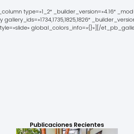
column type=»1_2″ _builder_version=»4.16″ _mod
y gallery_ids=»1734,1735,1825,1826″ _builder_versi
style=»slide» global_colors_info=»{}»][/et_pb_ga
Publicaciones Recientes