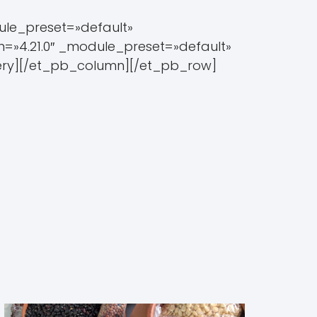
ule_preset=»default»
on=»4.21.0″ _module_preset=»default»
llery][/et_pb_column][/et_pb_row]