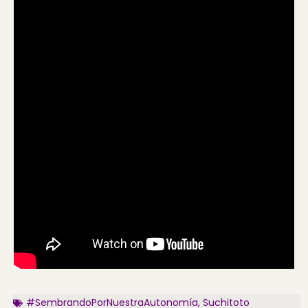
#SembrandoPorNuestraAutonomía
,
Suchitoto