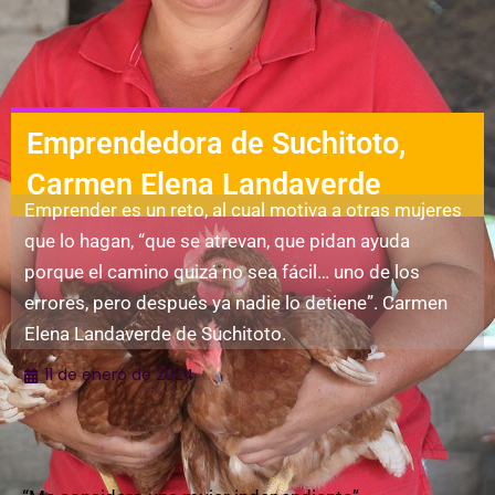
Mujeres emprendedoras
Emprendedora de Suchitoto,
Carmen Elena Landaverde
Emprender es un reto, al cual motiva a otras mujeres
que lo hagan, “que se atrevan, que pidan ayuda
porque el camino quizá no sea fácil… uno de los
errores, pero después ya nadie lo detiene”. Carmen
Elena Landaverde de Suchitoto.
11 de enero de 2024