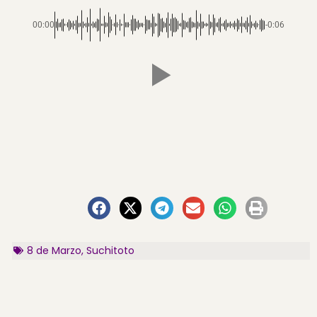
00:00
-0:06
8 de Marzo
,
Suchitoto