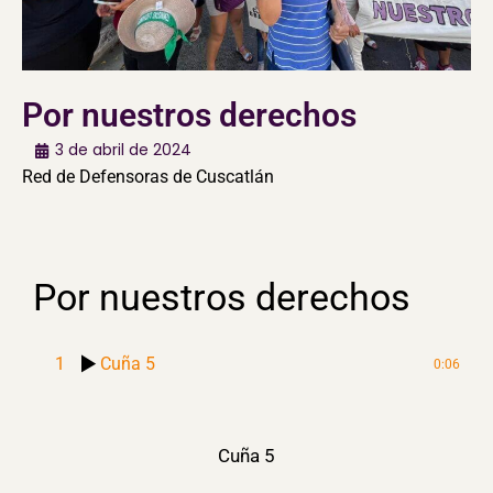
Por nuestros derechos
3 de abril de 2024
Red de Defensoras de Cuscatlán
Por nuestros derechos
1
Cuña 5
0:06
Cuña 5