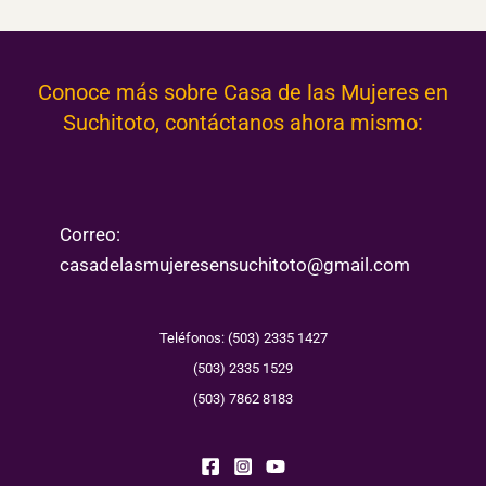
Conoce más sobre Casa de las Mujeres en
Suchitoto, contáctanos ahora mismo:
Correo:
casadelasmujeresensuchitoto@gmail.com
Teléfonos: (503) 2335 1427
(503) 2335 1529
(503) 7862 8183