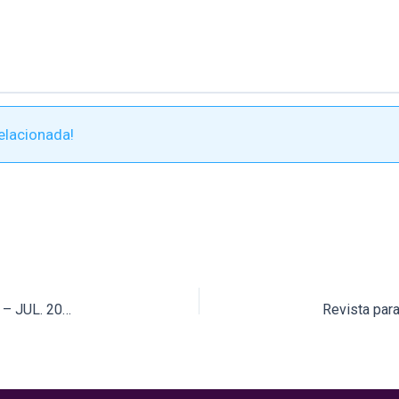
elacionada!
Revista para adolescentes ¡Hablemos de sexo! No. 3 – JUL. 2020